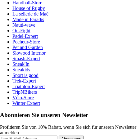
Handball-Store
House of Rugby
La sellerie de Maé
Made in Paradis
Nauti-wave
On-Fight
Padel-Expert
Pecheur-Store
Pet and Garden
Slowood Interior
Smash-Expert
Sneak'In
Sneakids
Sport is good
Trek-Expert
Triathlon-Expert
TripNBikers
Vélo-Store
Winter-Expert
Abonnieren Sie unseren Newsletter
Profitieren Sie von 10% Rabatt, wenn Sie sich für unseren Newsletter
anmelden
Abonnieren