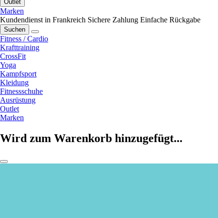
Outlet
Marken
Kundendienst in Frankreich
Sichere Zahlung
Einfache Rückgabe
Suchen
Fitness / Cardio
Krafttraining
CrossFit
Yoga
Kampfsport
Kleidung
Fitnessschuhe
Ausrüstung
Outlet
Marken
Wird zum Warenkorb hinzugefügt...