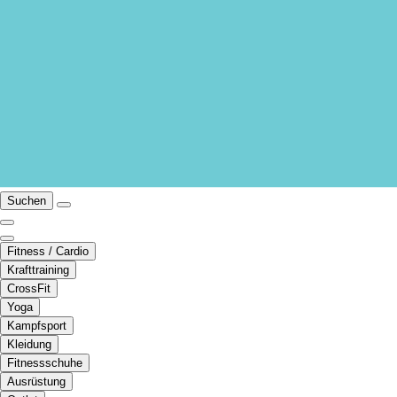
Suchen
Fitness / Cardio
Krafttraining
CrossFit
Yoga
Kampfsport
Kleidung
Fitnessschuhe
Ausrüstung