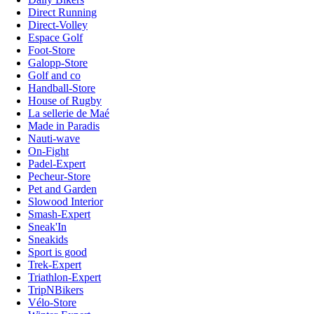
Direct Running
Direct-Volley
Espace Golf
Foot-Store
Galopp-Store
Golf and co
Handball-Store
House of Rugby
La sellerie de Maé
Made in Paradis
Nauti-wave
On-Fight
Padel-Expert
Pecheur-Store
Pet and Garden
Slowood Interior
Smash-Expert
Sneak'In
Sneakids
Sport is good
Trek-Expert
Triathlon-Expert
TripNBikers
Vélo-Store