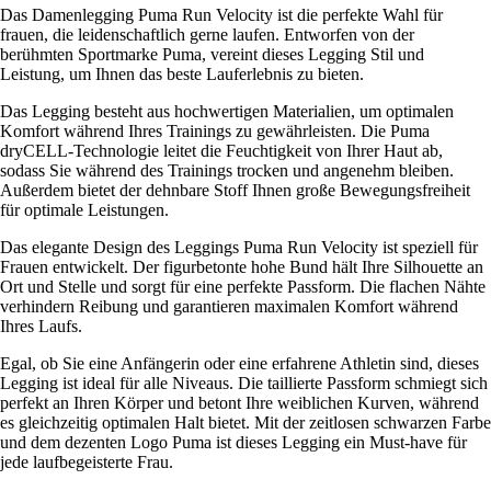
Das Damenlegging Puma Run Velocity ist die perfekte Wahl für
frauen, die leidenschaftlich gerne laufen. Entworfen von der
berühmten Sportmarke Puma, vereint dieses Legging Stil und
Leistung, um Ihnen das beste Lauferlebnis zu bieten.
Das Legging besteht aus hochwertigen Materialien, um optimalen
Komfort während Ihres Trainings zu gewährleisten. Die Puma
dryCELL-Technologie leitet die Feuchtigkeit von Ihrer Haut ab,
sodass Sie während des Trainings trocken und angenehm bleiben.
Außerdem bietet der dehnbare Stoff Ihnen große Bewegungsfreiheit
für optimale Leistungen.
Das elegante Design des Leggings Puma Run Velocity ist speziell für
Frauen entwickelt. Der figurbetonte hohe Bund hält Ihre Silhouette an
Ort und Stelle und sorgt für eine perfekte Passform. Die flachen Nähte
verhindern Reibung und garantieren maximalen Komfort während
Ihres Laufs.
Egal, ob Sie eine Anfängerin oder eine erfahrene Athletin sind, dieses
Legging ist ideal für alle Niveaus. Die taillierte Passform schmiegt sich
perfekt an Ihren Körper und betont Ihre weiblichen Kurven, während
es gleichzeitig optimalen Halt bietet. Mit der zeitlosen schwarzen Farbe
und dem dezenten Logo Puma ist dieses Legging ein Must-have für
jede laufbegeisterte Frau.