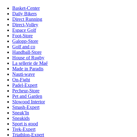
Basket-Center
Daily Bikers
Direct Running
Direct-Volley
Espace Golf
Foot-Store
Galopp-Store
Golf and co
Handball-Store
House of Rugby
La sellerie de Maé
Made in Paradis
Nauti-wave
On-Fight
Padel-Expert
Pecheur-Store
Pet and Garden
Slowood Interior
Smash-Expert
Sneak'In
Sneakids
Sport is good
Trek-Expert
Triathlon-Expert