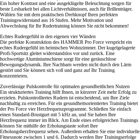
Ein hoher Kontrast und eine ausgeklügelte Beleuchtung sorgen für
beste Lesbarkeit bei allen Lichtverhältnissen, auch für Brillenträger.
Wählen Sie mit dem praktischen Drehknopf Ihren perfekten
Trainingswiderstand aus 16 Stufen. Mehr Motivation und
Abwechslung für Ihr Rudertraining können Sie nicht bekommen!
Echtes Rudergefühl in den eigenen vier Wänden
Die perfekte Konstruktion des HAMMER Pro Force verspricht ein
echtes Rudergefühl im heimischen Wohnzimmer. Der kugelgelagerte
Profi-Sportsitz gleitet widerstandslos vor und zurück. Eine
hochwertige Aluminiumschiene sorgt für eine geräuschlose
Bewegungsdynamik. Ihre Nachbarn werden nicht durch den Lärm
gestört und Sie können sich voll und ganz auf Ihr Training
konzentrieren.
Zuverlässige Pulskontrolle für optimalen gesundheitlichen Nutzen
Ein strukturiertes Training hilft Ihnen, in kürzerer Zeit mehr Erfolg zu
erzielen. Pulskontrolliertes Rudern ist entscheidend, um Ihre Ziele
nachhaltig zu erreichen. Für ein gesundheitsorientiertes Training bietet
der Pro Force vier Herzfrequenzprogramme. Schließen Sie einfach
einen Standard-Brustgurt mit 5 kHz an, und Sie haben Ihre
Herzfrequenz immer im Blick. Am Ende eines erfolgreichen Trainings
können Sie mithilfe der Erholungstaste sofort Ihre
Erholungsherzfrequenz sehen. Außerdem erhalten Sie eine individuelle
Fitnessnote zwischen 1 und 6. Dadurch werden Ihre Trainingserfolge