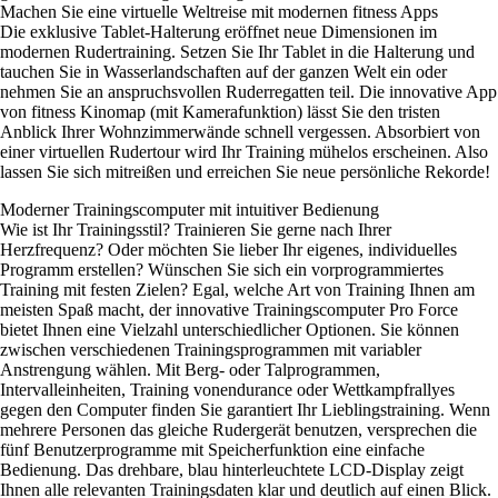
Machen Sie eine virtuelle Weltreise mit modernen fitness Apps
Die exklusive Tablet-Halterung eröffnet neue Dimensionen im
modernen Rudertraining. Setzen Sie Ihr Tablet in die Halterung und
tauchen Sie in Wasserlandschaften auf der ganzen Welt ein oder
nehmen Sie an anspruchsvollen Ruderregatten teil. Die innovative App
von fitness Kinomap (mit Kamerafunktion) lässt Sie den tristen
Anblick Ihrer Wohnzimmerwände schnell vergessen. Absorbiert von
einer virtuellen Rudertour wird Ihr Training mühelos erscheinen. Also
lassen Sie sich mitreißen und erreichen Sie neue persönliche Rekorde!
Moderner Trainingscomputer mit intuitiver Bedienung
Wie ist Ihr Trainingsstil? Trainieren Sie gerne nach Ihrer
Herzfrequenz? Oder möchten Sie lieber Ihr eigenes, individuelles
Programm erstellen? Wünschen Sie sich ein vorprogrammiertes
Training mit festen Zielen? Egal, welche Art von Training Ihnen am
meisten Spaß macht, der innovative Trainingscomputer Pro Force
bietet Ihnen eine Vielzahl unterschiedlicher Optionen. Sie können
zwischen verschiedenen Trainingsprogrammen mit variabler
Anstrengung wählen. Mit Berg- oder Talprogrammen,
Intervalleinheiten, Training vonendurance oder Wettkampfrallyes
gegen den Computer finden Sie garantiert Ihr Lieblingstraining. Wenn
mehrere Personen das gleiche Rudergerät benutzen, versprechen die
fünf Benutzerprogramme mit Speicherfunktion eine einfache
Bedienung. Das drehbare, blau hinterleuchtete LCD-Display zeigt
Ihnen alle relevanten Trainingsdaten klar und deutlich auf einen Blick.