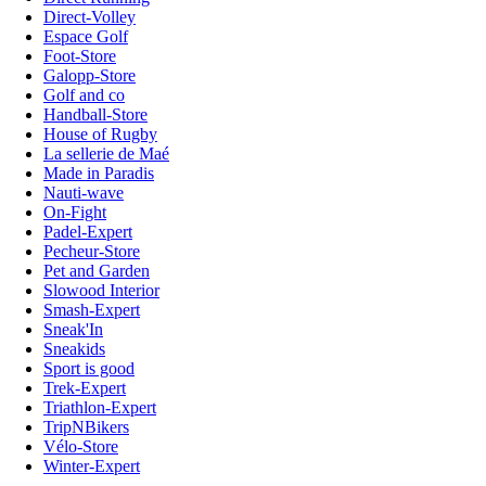
Direct-Volley
Espace Golf
Foot-Store
Galopp-Store
Golf and co
Handball-Store
House of Rugby
La sellerie de Maé
Made in Paradis
Nauti-wave
On-Fight
Padel-Expert
Pecheur-Store
Pet and Garden
Slowood Interior
Smash-Expert
Sneak'In
Sneakids
Sport is good
Trek-Expert
Triathlon-Expert
TripNBikers
Vélo-Store
Winter-Expert