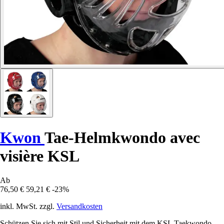
Kwon
Tae-Helmkwondo avec
visière KSL
Ab
76,50 €
59,21 €
-23%
inkl. MwSt. zzgl.
Versandkosten
Schützen Sie sich mit Stil und Sicherheit mit dem KSL Taekwondo-