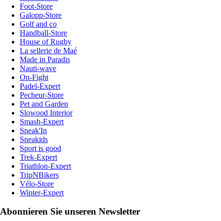
Foot-Store
Galopp-Store
Golf and co
Handball-Store
House of Rugby
La sellerie de Maé
Made in Paradis
Nauti-wave
On-Fight
Padel-Expert
Pecheur-Store
Pet and Garden
Slowood Interior
Smash-Expert
Sneak'In
Sneakids
Sport is good
Trek-Expert
Triathlon-Expert
TripNBikers
Vélo-Store
Winter-Expert
Abonnieren Sie unseren Newsletter