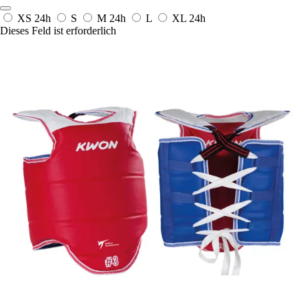
XS
24h
S
M
24h
L
XL
24h
Dieses Feld ist erforderlich