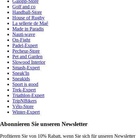
Galopp-Store
Golf and co
Handball-Store
House of Rugby
La sellerie de Maé
Made in Paradis
Nauti-wave
On-Fight
Padel-Expert
Pecheur-Store
Pet and Garden
Slowood Interior
Smash-Expert
Sneak'In
Sneakids
Sport is good
Trek-Expert
Triathlon-Expert
TripNBikers
Vélo-Store
Winter-Expert
Abonnieren Sie unseren Newsletter
Profitieren Sie von 10% Rabatt, wenn Sie sich für unseren Newsletter