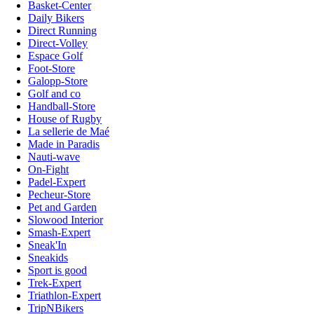
Basket-Center
Daily Bikers
Direct Running
Direct-Volley
Espace Golf
Foot-Store
Galopp-Store
Golf and co
Handball-Store
House of Rugby
La sellerie de Maé
Made in Paradis
Nauti-wave
On-Fight
Padel-Expert
Pecheur-Store
Pet and Garden
Slowood Interior
Smash-Expert
Sneak'In
Sneakids
Sport is good
Trek-Expert
Triathlon-Expert
TripNBikers