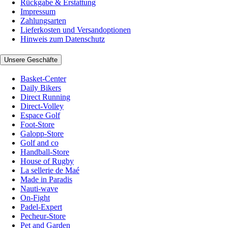
Rückgabe & Erstattung
Impressum
Zahlungsarten
Lieferkosten und Versandoptionen
Hinweis zum Datenschutz
Unsere Geschäfte
Basket-Center
Daily Bikers
Direct Running
Direct-Volley
Espace Golf
Foot-Store
Galopp-Store
Golf and co
Handball-Store
House of Rugby
La sellerie de Maé
Made in Paradis
Nauti-wave
On-Fight
Padel-Expert
Pecheur-Store
Pet and Garden