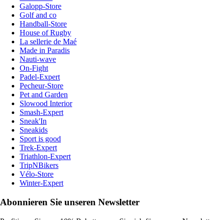
Galopp-Store
Golf and co
Handball-Store
House of Rugby
La sellerie de Maé
Made in Paradis
Nauti-wave
On-Fight
Padel-Expert
Pecheur-Store
Pet and Garden
Slowood Interior
Smash-Expert
Sneak'In
Sneakids
Sport is good
Trek-Expert
Triathlon-Expert
TripNBikers
Vélo-Store
Winter-Expert
Abonnieren Sie unseren Newsletter