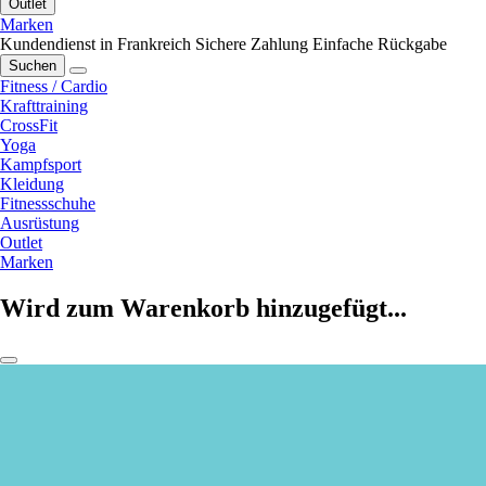
Outlet
Marken
Kundendienst in Frankreich
Sichere Zahlung
Einfache Rückgabe
Suchen
Fitness / Cardio
Krafttraining
CrossFit
Yoga
Kampfsport
Kleidung
Fitnessschuhe
Ausrüstung
Outlet
Marken
Wird zum Warenkorb hinzugefügt...