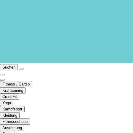
Suchen
Fitness / Cardio
Krafttraining
CrossFit
Yoga
Kampfsport
Kleidung
Fitnessschuhe
Ausrüstung