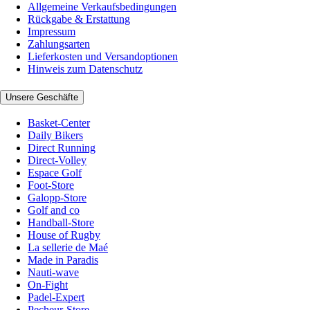
Allgemeine Verkaufsbedingungen
Rückgabe & Erstattung
Impressum
Zahlungsarten
Lieferkosten und Versandoptionen
Hinweis zum Datenschutz
Unsere Geschäfte
Basket-Center
Daily Bikers
Direct Running
Direct-Volley
Espace Golf
Foot-Store
Galopp-Store
Golf and co
Handball-Store
House of Rugby
La sellerie de Maé
Made in Paradis
Nauti-wave
On-Fight
Padel-Expert
Pecheur-Store