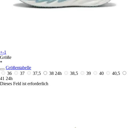
+-1
Größe
*
Größentabelle
36
37
37,5
38
24h
38,5
39
40
40,5
41
24h
Dieses Feld ist erforderlich