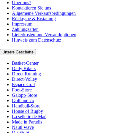
Über uns?
Kontaktieren Sie uns
Allgemeine Verkaufsbedingungen
Rückgabe & Erstattung
Impressum
Zahlungsarten
Lieferkosten und Versandoptionen
Hinweis zum Datenschutz
Unsere Geschäfte
Basket-Center
Daily Bikers
Direct Running
Direct-Volley
Espace Golf
Foot-Store
Galopp-Store
Golf and co
Handball-Store
House of Rugby
La sellerie de Maé
Made in Paradis
Nauti-wave
On-Fight