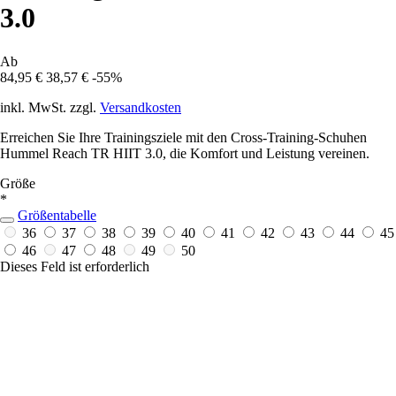
3.0
Ab
84,95 €
38,57 €
-55%
inkl. MwSt. zzgl.
Versandkosten
Erreichen Sie Ihre Trainingsziele mit den Cross-Training-Schuhen
Hummel Reach TR HIIT 3.0, die Komfort und Leistung vereinen.
Größe
*
Größentabelle
36
37
38
39
40
41
42
43
44
45
46
47
48
49
50
Dieses Feld ist erforderlich