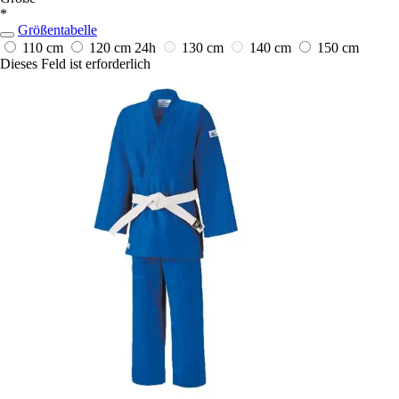
*
Größentabelle
110 cm
120 cm
24h
130 cm
140 cm
150 cm
Dieses Feld ist erforderlich