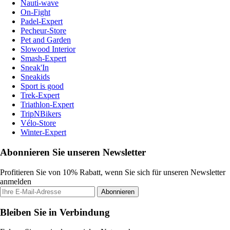
Nauti-wave
On-Fight
Padel-Expert
Pecheur-Store
Pet and Garden
Slowood Interior
Smash-Expert
Sneak'In
Sneakids
Sport is good
Trek-Expert
Triathlon-Expert
TripNBikers
Vélo-Store
Winter-Expert
Abonnieren Sie unseren Newsletter
Profitieren Sie von 10% Rabatt, wenn Sie sich für unseren Newsletter
anmelden
Abonnieren
Bleiben Sie in Verbindung