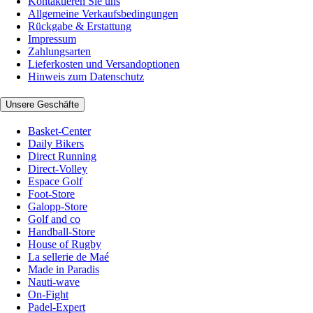
Kontaktieren Sie uns
Allgemeine Verkaufsbedingungen
Rückgabe & Erstattung
Impressum
Zahlungsarten
Lieferkosten und Versandoptionen
Hinweis zum Datenschutz
Unsere Geschäfte
Basket-Center
Daily Bikers
Direct Running
Direct-Volley
Espace Golf
Foot-Store
Galopp-Store
Golf and co
Handball-Store
House of Rugby
La sellerie de Maé
Made in Paradis
Nauti-wave
On-Fight
Padel-Expert