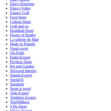
Direct Running
Direct-Volley
Espace Golf
Foot-Store
Galopp-Store
Golf and co
Handball-Store
House of Rugby
La sellerie de Maé
Made in Paradis
Nauti-wave
On-Fight
Padel-Expert
Pecheur-Store
Pet and Garden
Slowood Interior
Smash-Expert
Sneak'In
Sneakids
Sport is good
Trek-Expert
Triathlon-Expert
TripNBikers
Vélo-Store
Winter-Expert