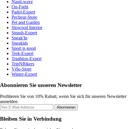
Nauti-wave
On-Fight
Padel-Expert
Pecheur-Store
Pet and Garden
Slowood Interior
Smash-Expert
Sneak'In
Sneakids
Sport is good
Trek-Expert
Triathlon-Expert
TripNBikers
Vélo-Store
Winter-Expert
Abonnieren Sie unseren Newsletter
Profitieren Sie von 10% Rabatt, wenn Sie sich für unseren Newsletter
anmelden
Abonnieren
Bleiben Sie in Verbindung