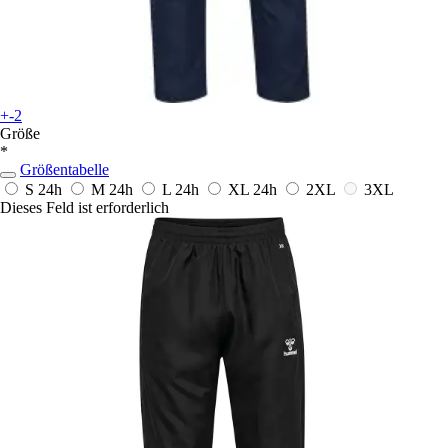
+-2
Größe
*
Größentabelle
S
24h
M
24h
L
24h
XL
24h
2XL
3XL
Dieses Feld ist erforderlich