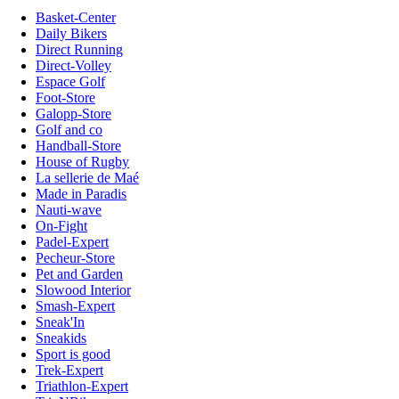
Basket-Center
Daily Bikers
Direct Running
Direct-Volley
Espace Golf
Foot-Store
Galopp-Store
Golf and co
Handball-Store
House of Rugby
La sellerie de Maé
Made in Paradis
Nauti-wave
On-Fight
Padel-Expert
Pecheur-Store
Pet and Garden
Slowood Interior
Smash-Expert
Sneak'In
Sneakids
Sport is good
Trek-Expert
Triathlon-Expert