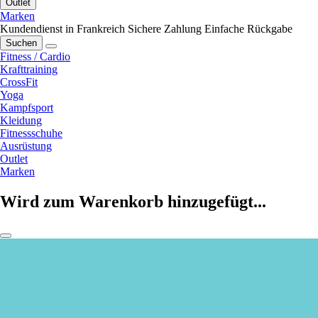
Outlet
Marken
Kundendienst in Frankreich
Sichere Zahlung
Einfache Rückgabe
Suchen
Fitness / Cardio
Krafttraining
CrossFit
Yoga
Kampfsport
Kleidung
Fitnessschuhe
Ausrüstung
Outlet
Marken
Wird zum Warenkorb hinzugefügt...