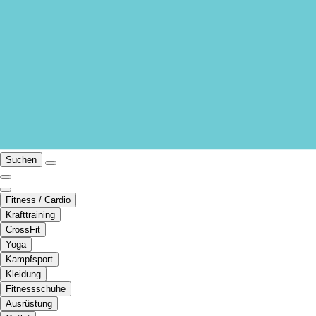
Suchen
Fitness / Cardio
Krafttraining
CrossFit
Yoga
Kampfsport
Kleidung
Fitnessschuhe
Ausrüstung