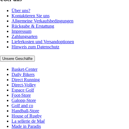
Über uns?
Kontaktieren Sie uns
Allgemeine Verkaufsbedingungen
Rückgabe & Erstattung
Impressum
Zahlungsarten
Lieferkosten und Versandoptionen
Hinweis zum Datenschutz
Unsere Geschäfte
Basket-Center
Daily Bikers
Direct Running
Direct-Volley
Espace Golf
Foot-Store
Galopp-Store
Golf and co
Handball-Store
House of Rugby
La sellerie de Maé
Made in Paradis