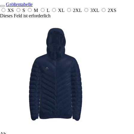
Größentabelle
XS
S
M
L
XL
2XL
3XL
2XS
Dieses Feld ist erforderlich
Ab