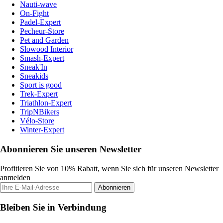
Nauti-wave
On-Fight
Padel-Expert
Pecheur-Store
Pet and Garden
Slowood Interior
Smash-Expert
Sneak'In
Sneakids
Sport is good
Trek-Expert
Triathlon-Expert
TripNBikers
Vélo-Store
Winter-Expert
Abonnieren Sie unseren Newsletter
Profitieren Sie von 10% Rabatt, wenn Sie sich für unseren Newsletter
anmelden
Abonnieren
Bleiben Sie in Verbindung