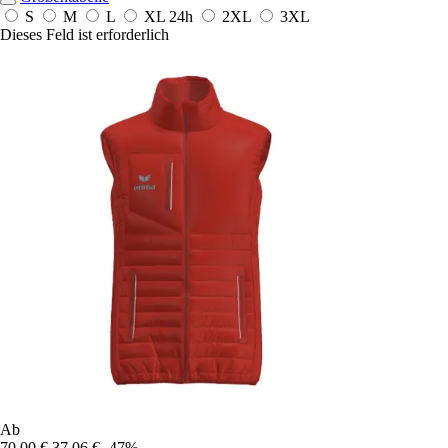
S
M
L
XL
24h
2XL
3XL
Dieses Feld ist erforderlich
Ab
70,00 €
37,06 €
-47%