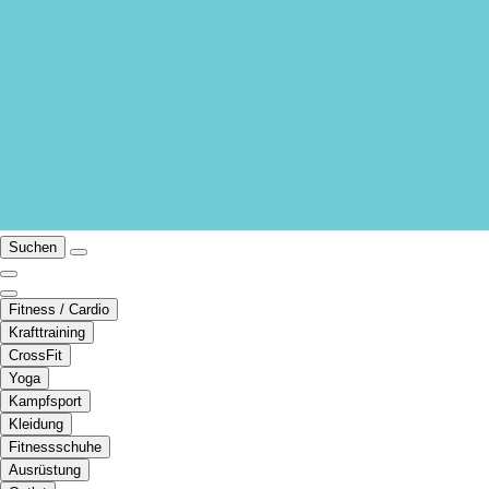
Suchen
Fitness / Cardio
Krafttraining
CrossFit
Yoga
Kampfsport
Kleidung
Fitnessschuhe
Ausrüstung