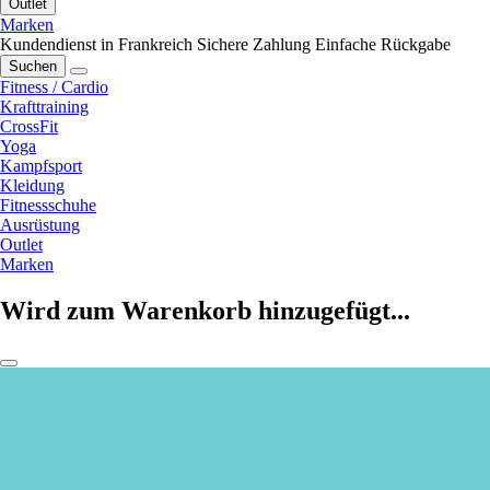
Outlet
Marken
Kundendienst in Frankreich
Sichere Zahlung
Einfache Rückgabe
Suchen
Fitness / Cardio
Krafttraining
CrossFit
Yoga
Kampfsport
Kleidung
Fitnessschuhe
Ausrüstung
Outlet
Marken
Wird zum Warenkorb hinzugefügt...