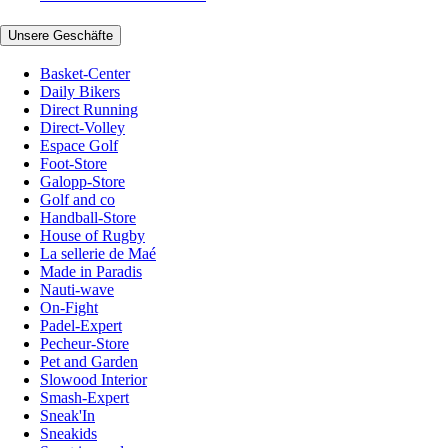
Unsere Geschäfte
Basket-Center
Daily Bikers
Direct Running
Direct-Volley
Espace Golf
Foot-Store
Galopp-Store
Golf and co
Handball-Store
House of Rugby
La sellerie de Maé
Made in Paradis
Nauti-wave
On-Fight
Padel-Expert
Pecheur-Store
Pet and Garden
Slowood Interior
Smash-Expert
Sneak'In
Sneakids