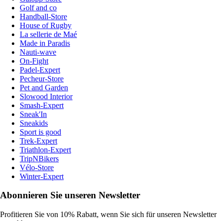
Golf and co
Handball-Store
House of Rugby
La sellerie de Maé
Made in Paradis
Nauti-wave
On-Fight
Padel-Expert
Pecheur-Store
Pet and Garden
Slowood Interior
Smash-Expert
Sneak'In
Sneakids
Sport is good
Trek-Expert
Triathlon-Expert
TripNBikers
Vélo-Store
Winter-Expert
Abonnieren Sie unseren Newsletter
Profitieren Sie von 10% Rabatt, wenn Sie sich für unseren Newsletter