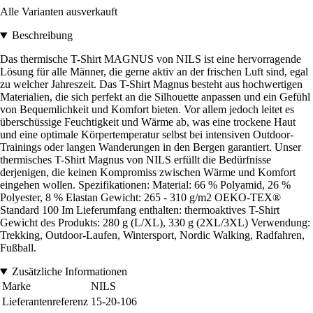
Alle Varianten ausverkauft
Beschreibung
Das thermische T-Shirt MAGNUS von NILS ist eine hervorragende
Lösung für alle Männer, die gerne aktiv an der frischen Luft sind, egal
zu welcher Jahreszeit. Das T-Shirt Magnus besteht aus hochwertigen
Materialien, die sich perfekt an die Silhouette anpassen und ein Gefühl
von Bequemlichkeit und Komfort bieten. Vor allem jedoch leitet es
überschüssige Feuchtigkeit und Wärme ab, was eine trockene Haut
und eine optimale Körpertemperatur selbst bei intensiven Outdoor-
Trainings oder langen Wanderungen in den Bergen garantiert. Unser
thermisches T-Shirt Magnus von NILS erfüllt die Bedürfnisse
derjenigen, die keinen Kompromiss zwischen Wärme und Komfort
eingehen wollen. Spezifikationen: Material: 66 % Polyamid, 26 %
Polyester, 8 % Elastan Gewicht: 265 - 310 g/m2 OEKO-TEX®
Standard 100 Im Lieferumfang enthalten: thermoaktives T-Shirt
Gewicht des Produkts: 280 g (L/XL), 330 g (2XL/3XL) Verwendung:
Trekking, Outdoor-Laufen, Wintersport, Nordic Walking, Radfahren,
Fußball.
Zusätzliche Informationen
Marke
NILS
Lieferantenreferenz
15-20-106