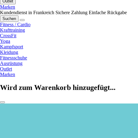
Outlet
Marken
Kundendienst in Frankreich
Sichere Zahlung
Einfache Rückgabe
Suchen
Fitness / Cardio
Krafttraining
CrossFit
Yoga
Kampfsport
Kleidung
Fitnessschuhe
Ausrüstung
Outlet
Marken
Wird zum Warenkorb hinzugefügt...