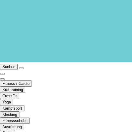
Suchen
Fitness / Cardio
Krafttraining
CrossFit
Yoga
Kampfsport
Kleidung
Fitnessschuhe
Ausrüstung