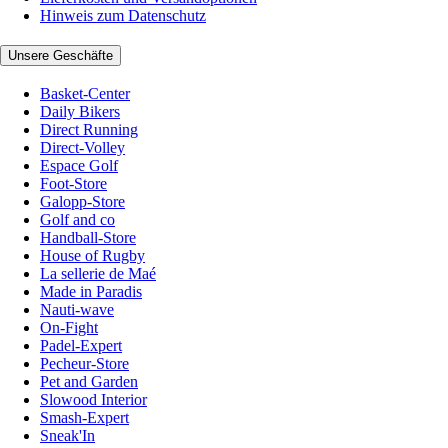
Hinweis zum Datenschutz
Unsere Geschäfte
Basket-Center
Daily Bikers
Direct Running
Direct-Volley
Espace Golf
Foot-Store
Galopp-Store
Golf and co
Handball-Store
House of Rugby
La sellerie de Maé
Made in Paradis
Nauti-wave
On-Fight
Padel-Expert
Pecheur-Store
Pet and Garden
Slowood Interior
Smash-Expert
Sneak'In