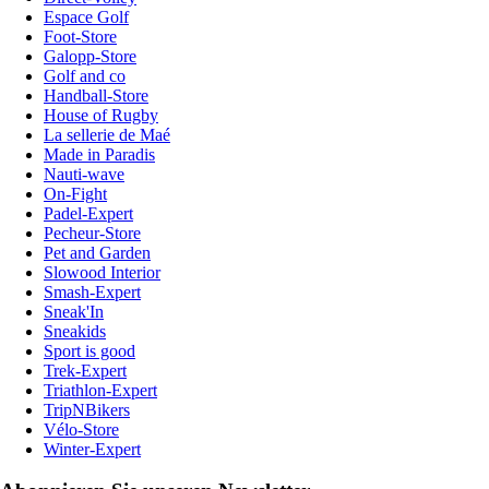
Espace Golf
Foot-Store
Galopp-Store
Golf and co
Handball-Store
House of Rugby
La sellerie de Maé
Made in Paradis
Nauti-wave
On-Fight
Padel-Expert
Pecheur-Store
Pet and Garden
Slowood Interior
Smash-Expert
Sneak'In
Sneakids
Sport is good
Trek-Expert
Triathlon-Expert
TripNBikers
Vélo-Store
Winter-Expert