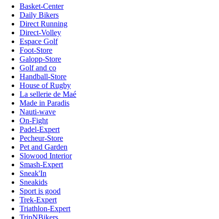
Basket-Center
Daily Bikers
Direct Running
Direct-Volley
Espace Golf
Foot-Store
Galopp-Store
Golf and co
Handball-Store
House of Rugby
La sellerie de Maé
Made in Paradis
Nauti-wave
On-Fight
Padel-Expert
Pecheur-Store
Pet and Garden
Slowood Interior
Smash-Expert
Sneak'In
Sneakids
Sport is good
Trek-Expert
Triathlon-Expert
TripNBikers