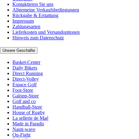
Kontaktieren Sie uns
Allgemeine Verkaufsbedingungen
Rückgabe & Erstattung
Impressum
Zahlungsarten
Lieferkosten und Versandoptionen
Hinweis zum Datenschutz
Unsere Geschäfte
Basket-Center
Daily Bikers
Direct Running
Direct-Volley
Espace Golf
Foot-Store
Galopp-Store
Golf and co
Handball-Store
House of Rugby
La sellerie de Maé
Made in Paradis
Nauti-wave
On-Fight