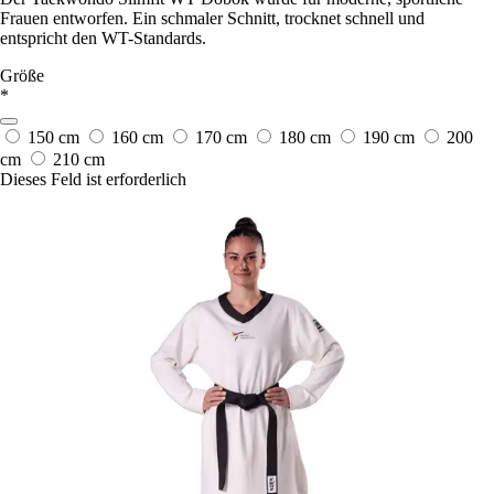
Frauen entworfen. Ein schmaler Schnitt, trocknet schnell und
entspricht den WT-Standards.
Größe
*
150 cm
160 cm
170 cm
180 cm
190 cm
200
cm
210 cm
Dieses Feld ist erforderlich