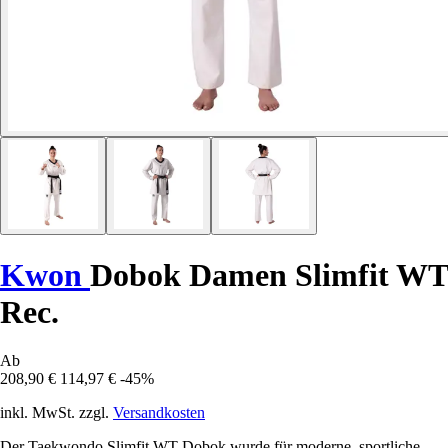
Kwon
Dobok Damen Slimfit WT
Rec.
Ab
208,90 €
114,97 €
-45%
inkl. MwSt. zzgl.
Versandkosten
Der Taekwondo Slimfit WT Dobok wurde für moderne, sportliche