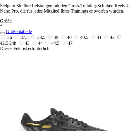
Steigern Sie Ihre Leistungen mit den Cross-Training-Schuhen Reebok
Nano Pro, die für jedes Mitglied Ihres Trainings entworfen wurden.
Größe
*
Größentabelle
36
37,5
38,5
39
40
40,5
41
42
42,5
24h
43
44
44,5
47
Dieses Feld ist erforderlich