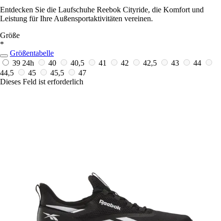
Entdecken Sie die Laufschuhe Reebok Cityride, die Komfort und
Leistung für Ihre Außensportaktivitäten vereinen.
Größe
*
Größentabelle
39
24h
40
40,5
41
42
42,5
43
44
44,5
45
45,5
47
Dieses Feld ist erforderlich