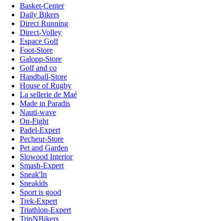
Basket-Center
Daily Bikers
Direct Running
Direct-Volley
Espace Golf
Foot-Store
Galopp-Store
Golf and co
Handball-Store
House of Rugby
La sellerie de Maé
Made in Paradis
Nauti-wave
On-Fight
Padel-Expert
Pecheur-Store
Pet and Garden
Slowood Interior
Smash-Expert
Sneak'In
Sneakids
Sport is good
Trek-Expert
Triathlon-Expert
TripNBikers