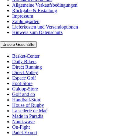
Allgemeine Verkaufsbedingungen
Rückgabe & Erstattung
Impressum
Zahlungsarten
Lieferkosten und Versandoptionen
Hinweis zum Datenschutz
Unsere Geschäfte
Basket-Center
Daily Bikers
Direct Running
Direct-Volley
Espace Golf
Foot-Store
Galopp-Store
Golf and co
Handball-Store
House of Rugby
La sellerie de Maé
Made in Paradis
Nauti-wave
On-Fight
Padel-Expert