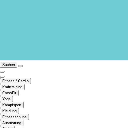
Suchen
Fitness / Cardio
Krafttraining
CrossFit
Yoga
Kampfsport
Kleidung
Fitnessschuhe
Ausrüstung