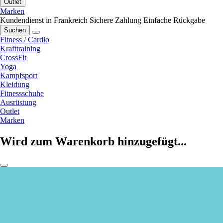
Outlet
Marken
Kundendienst in Frankreich
Sichere Zahlung
Einfache Rückgabe
Suchen
Fitness / Cardio
Krafttraining
CrossFit
Yoga
Kampfsport
Kleidung
Fitnessschuhe
Ausrüstung
Outlet
Marken
Wird zum Warenkorb hinzugefügt...