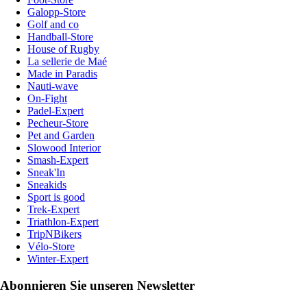
Galopp-Store
Golf and co
Handball-Store
House of Rugby
La sellerie de Maé
Made in Paradis
Nauti-wave
On-Fight
Padel-Expert
Pecheur-Store
Pet and Garden
Slowood Interior
Smash-Expert
Sneak'In
Sneakids
Sport is good
Trek-Expert
Triathlon-Expert
TripNBikers
Vélo-Store
Winter-Expert
Abonnieren Sie unseren Newsletter