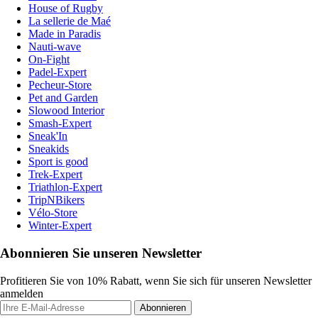
House of Rugby
La sellerie de Maé
Made in Paradis
Nauti-wave
On-Fight
Padel-Expert
Pecheur-Store
Pet and Garden
Slowood Interior
Smash-Expert
Sneak'In
Sneakids
Sport is good
Trek-Expert
Triathlon-Expert
TripNBikers
Vélo-Store
Winter-Expert
Abonnieren Sie unseren Newsletter
Profitieren Sie von 10% Rabatt, wenn Sie sich für unseren Newsletter
anmelden
Abonnieren