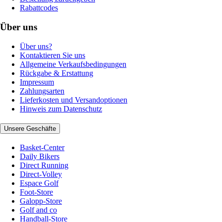
Rabattcodes
Über uns
Über uns?
Kontaktieren Sie uns
Allgemeine Verkaufsbedingungen
Rückgabe & Erstattung
Impressum
Zahlungsarten
Lieferkosten und Versandoptionen
Hinweis zum Datenschutz
Unsere Geschäfte
Basket-Center
Daily Bikers
Direct Running
Direct-Volley
Espace Golf
Foot-Store
Galopp-Store
Golf and co
Handball-Store