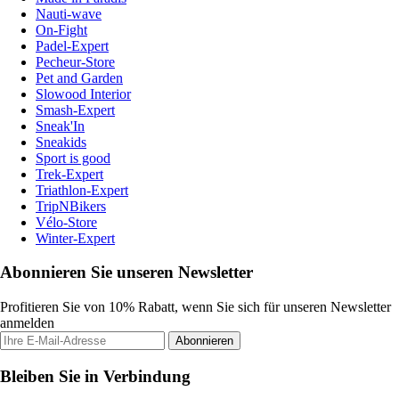
Nauti-wave
On-Fight
Padel-Expert
Pecheur-Store
Pet and Garden
Slowood Interior
Smash-Expert
Sneak'In
Sneakids
Sport is good
Trek-Expert
Triathlon-Expert
TripNBikers
Vélo-Store
Winter-Expert
Abonnieren Sie unseren Newsletter
Profitieren Sie von 10% Rabatt, wenn Sie sich für unseren Newsletter
anmelden
Abonnieren
Bleiben Sie in Verbindung