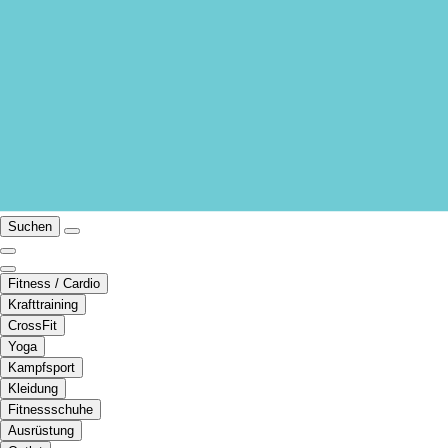
Suchen
Fitness / Cardio
Krafttraining
CrossFit
Yoga
Kampfsport
Kleidung
Fitnessschuhe
Ausrüstung