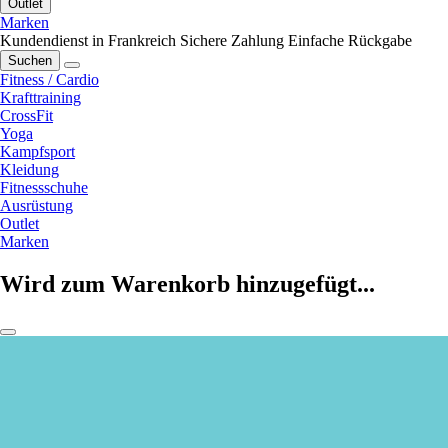
Outlet
Marken
Kundendienst in Frankreich
Sichere Zahlung
Einfache Rückgabe
Suchen
Fitness / Cardio
Krafttraining
CrossFit
Yoga
Kampfsport
Kleidung
Fitnessschuhe
Ausrüstung
Outlet
Marken
Wird zum Warenkorb hinzugefügt...