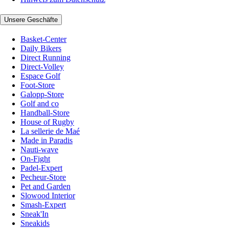
Unsere Geschäfte
Basket-Center
Daily Bikers
Direct Running
Direct-Volley
Espace Golf
Foot-Store
Galopp-Store
Golf and co
Handball-Store
House of Rugby
La sellerie de Maé
Made in Paradis
Nauti-wave
On-Fight
Padel-Expert
Pecheur-Store
Pet and Garden
Slowood Interior
Smash-Expert
Sneak'In
Sneakids