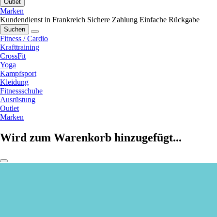
Outlet
Marken
Kundendienst in Frankreich
Sichere Zahlung
Einfache Rückgabe
Suchen
Fitness / Cardio
Krafttraining
CrossFit
Yoga
Kampfsport
Kleidung
Fitnessschuhe
Ausrüstung
Outlet
Marken
Wird zum Warenkorb hinzugefügt...