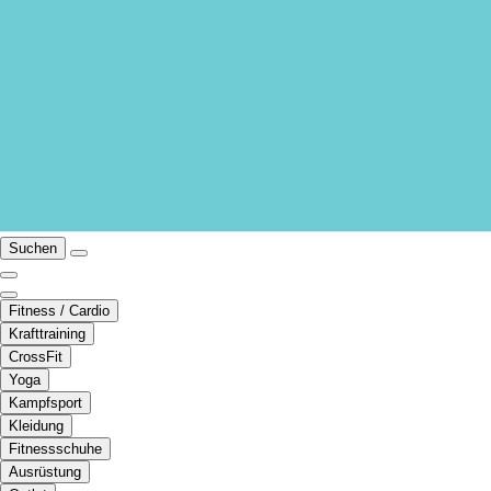
Suchen
Fitness / Cardio
Krafttraining
CrossFit
Yoga
Kampfsport
Kleidung
Fitnessschuhe
Ausrüstung