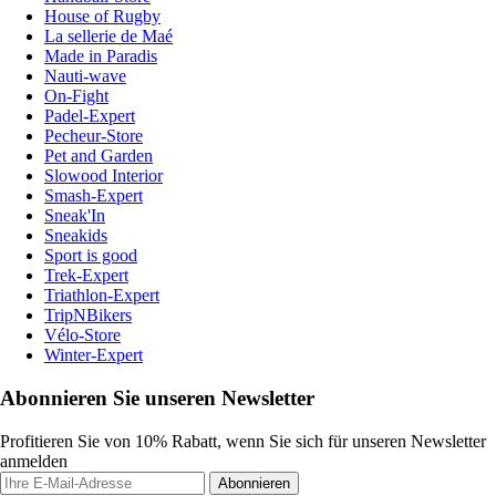
House of Rugby
La sellerie de Maé
Made in Paradis
Nauti-wave
On-Fight
Padel-Expert
Pecheur-Store
Pet and Garden
Slowood Interior
Smash-Expert
Sneak'In
Sneakids
Sport is good
Trek-Expert
Triathlon-Expert
TripNBikers
Vélo-Store
Winter-Expert
Abonnieren Sie unseren Newsletter
Profitieren Sie von 10% Rabatt, wenn Sie sich für unseren Newsletter
anmelden
Abonnieren