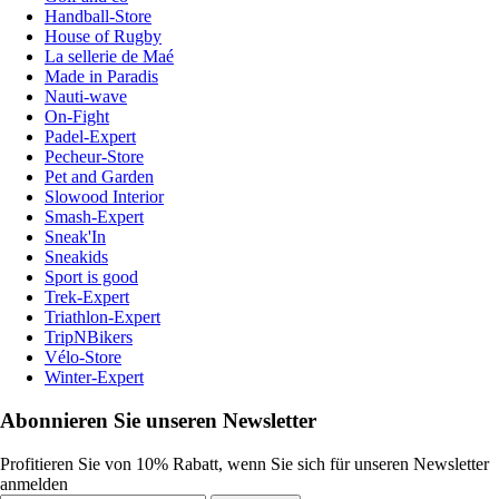
Handball-Store
House of Rugby
La sellerie de Maé
Made in Paradis
Nauti-wave
On-Fight
Padel-Expert
Pecheur-Store
Pet and Garden
Slowood Interior
Smash-Expert
Sneak'In
Sneakids
Sport is good
Trek-Expert
Triathlon-Expert
TripNBikers
Vélo-Store
Winter-Expert
Abonnieren Sie unseren Newsletter
Profitieren Sie von 10% Rabatt, wenn Sie sich für unseren Newsletter
anmelden