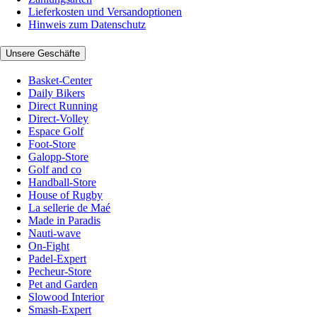
Lieferkosten und Versandoptionen
Hinweis zum Datenschutz
Unsere Geschäfte
Basket-Center
Daily Bikers
Direct Running
Direct-Volley
Espace Golf
Foot-Store
Galopp-Store
Golf and co
Handball-Store
House of Rugby
La sellerie de Maé
Made in Paradis
Nauti-wave
On-Fight
Padel-Expert
Pecheur-Store
Pet and Garden
Slowood Interior
Smash-Expert