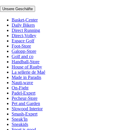
Unsere Geschäfte
Basket-Center
Daily Bikers
Direct Running
Direct-Volley
Espace Golf
Foot-Store
Galopp-Store
Golf and co
Handball-Store
House of Rugby
La sellerie de Maé
Made in Paradis
Nauti-wave
On-Fight
Padel-Expert
Pecheur-Store
Pet and Garden
Slowood Interior
Smash-Expert
Sneak'In
Sneakids
Sport is good