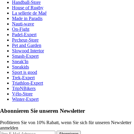
Handball-Store
House of Rugby
La sellerie de Maé
Made in Paradis
Nauti-wave
On-Fight
Padel-Expert
Pecheur-Store
Pet and Garden
Slowood Interior
Smash-Expert
Sneak'In
Sneakids
Sport is good
Trek-Expert
Triathlon-Expert
TripNBikers
Vélo-Store
Winter-Expert
Abonnieren Sie unseren Newsletter
Profitieren Sie von 10% Rabatt, wenn Sie sich für unseren Newsletter
anmelden
Abonnieren