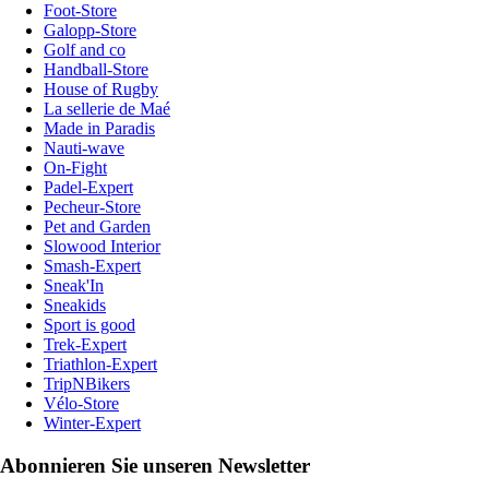
Foot-Store
Galopp-Store
Golf and co
Handball-Store
House of Rugby
La sellerie de Maé
Made in Paradis
Nauti-wave
On-Fight
Padel-Expert
Pecheur-Store
Pet and Garden
Slowood Interior
Smash-Expert
Sneak'In
Sneakids
Sport is good
Trek-Expert
Triathlon-Expert
TripNBikers
Vélo-Store
Winter-Expert
Abonnieren Sie unseren Newsletter