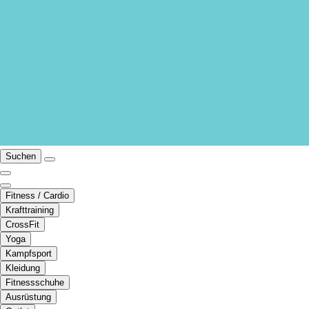
Suchen
Fitness / Cardio
Krafttraining
CrossFit
Yoga
Kampfsport
Kleidung
Fitnessschuhe
Ausrüstung