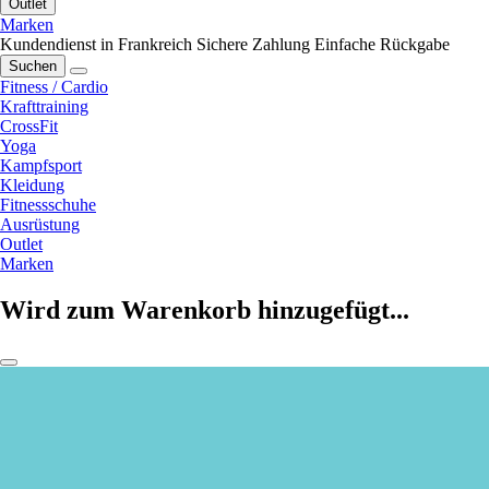
Outlet
Marken
Kundendienst in Frankreich
Sichere Zahlung
Einfache Rückgabe
Suchen
Fitness / Cardio
Krafttraining
CrossFit
Yoga
Kampfsport
Kleidung
Fitnessschuhe
Ausrüstung
Outlet
Marken
Wird zum Warenkorb hinzugefügt...