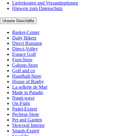
Lieferkosten und Versandoptionen
Hinweis zum Datenschutz
Unsere Geschäfte
Basket-Center
Daily Bikers
Direct Running
Direct-Volley
Espace Golf
Foot-Store
Galopp-Store
Golf and co
Handball-Store
House of Rugby
La sellerie de Maé
Made in Paradis
Nauti-wave
On-Fight
Padel-Expert
Pecheur-Store
Pet and Garden
Slowood Interior
Smash-Expert