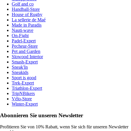
Golf and co
Handball-Store
House of Rugby
La sellerie de Maé
Made in Paradis
Nauti-wave
On-Fight
Padel-Expert
Pecheur-Store
Pet and Garden
Slowood Interior
Smash-Expert
Sneak'In
Sneakids
Sport is good
Trek-Expert
Triathlon-Expert
TripNBikers
Vélo-Store
Winter-Expert
Abonnieren Sie unseren Newsletter
Profitieren Sie von 10% Rabatt, wenn Sie sich für unseren Newsletter