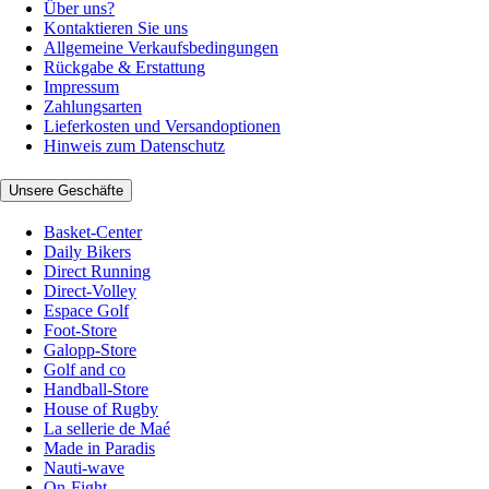
Über uns?
Kontaktieren Sie uns
Allgemeine Verkaufsbedingungen
Rückgabe & Erstattung
Impressum
Zahlungsarten
Lieferkosten und Versandoptionen
Hinweis zum Datenschutz
Unsere Geschäfte
Basket-Center
Daily Bikers
Direct Running
Direct-Volley
Espace Golf
Foot-Store
Galopp-Store
Golf and co
Handball-Store
House of Rugby
La sellerie de Maé
Made in Paradis
Nauti-wave
On-Fight