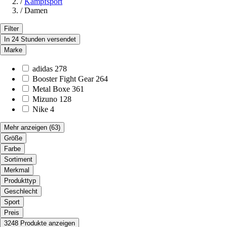
/
Kampfsport
/
Damen
Filter
In 24 Stunden versendet
Marke
adidas
278
Booster Fight Gear
264
Metal Boxe
361
Mizuno
128
Nike
4
Mehr anzeigen
(63)
Größe
Farbe
Sortiment
Merkmal
Produkttyp
Geschlecht
Sport
Preis
3248 Produkte anzeigen