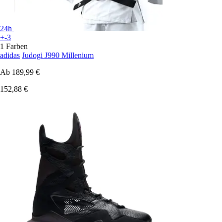
24h
+-3
1 Farben
adidas
Judogi J990 Millenium
Ab
189,99 €
152,88 €